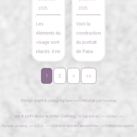
2025
2025
Les
Voici la
éléments du
construction
visage sont
du portrait
placés, il ne
de Papa
me reste
Noël.
plus qu'à
L'étape
1
2
>
>>
passer à la
suivante,
mise en
placer les
couleurs.
éléments du
Design graph & codage by
| Hébergé par
Synchro
Overblog
visage.
Voir le profil de
sur le portail Overblog
Top articles
Contact
Signaler un abus
C.G.U.
Cookies et données personnelles
Préférences cookies