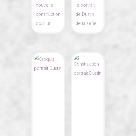
nouvelle
le portrait
construction
de Dustin
pour un
de la série
portrait qui
Strangers
sera fait en
things en
noir et
noir et
blanc. C'est
blanc, dans
pour une
un carnet
commande.
du action,
ça va
encore.😆