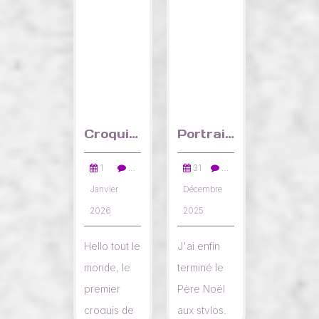
Croquis pomme croquée
Portrait Père Noël au stylos
1
…
31
…
Janvier
Décembre
2026
2025
Hello tout le
J'ai enfin
monde, le
terminé le
premier
Père Noël
croquis de
aux stylos.