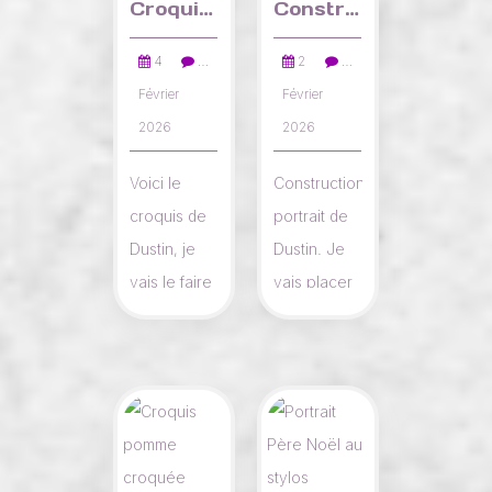
Croquis portrait Dustin
Construction portrait Dustin
4
…
2
…
Février
Février
2026
2026
Voici le
Construction
croquis de
portrait de
Dustin, je
Dustin. Je
vais le faire
vais placer
aux crayons
les
graphite.
éléments du
visage.