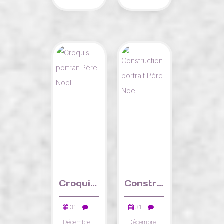
l'année 😁.
le dernier
J'ai réalisé
portrait de
le croquis
l'année.🤣
d'une
Bon
pomme
réveillon à
croquée et
vous.
je vais la
coloriser
aux marker
acrylique.
Bonne
année et
Croquis portrait Père Noël
Construction portrait Père-Noël
santé à
tous.
31
…
31
…
Décembre
Décembre