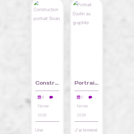
Construction portrait Sloan
Portrait Dustin au graphite
6
…
5
…
Février
Février
2026
2026
Une
J'ai terminé