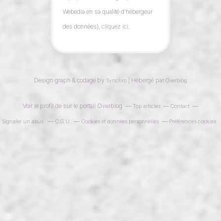
Webedia en sa qualité d'hébergeur
des données),
cliquez ici
.
Design graph & codage by
| Hébergé par
Synchro
Overblog
Voir le profil de
sur le portail Overblog
Top articles
Contact
Signaler un abus
C.G.U.
Cookies et données personnelles
Préférences cookies